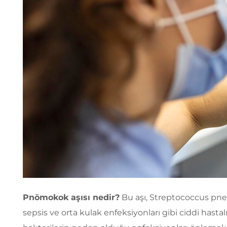
Pnömokok aşısı nedir?
Bu aşı, Streptococcus pne
sepsis ve orta kulak enfeksiyonları gibi ciddi hastalıkl