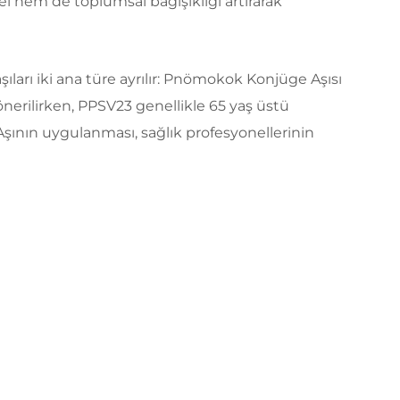
l hem de toplumsal bağışıklığı artırarak
şıları iki ana türe ayrılır: Pnömokok Konjüge Aşısı
 önerilirken, PPSV23 genellikle 65 yaş üstü
r. Aşının uygulanması, sağlık profesyonellerinin