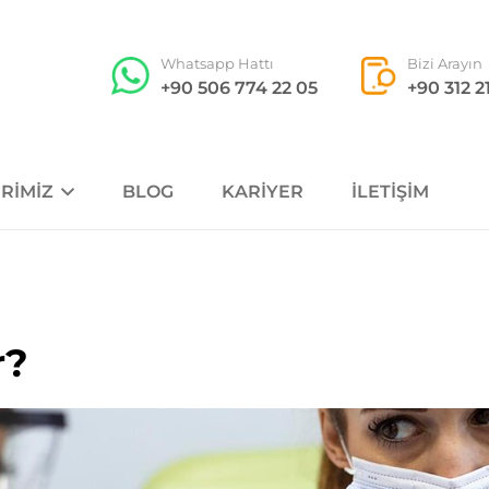
Whatsapp Hattı
Bizi Arayın
+90 506 774 22 05
+90 312 2
RIMIZ
BLOG
KARIYER
İLETIŞIM
r?