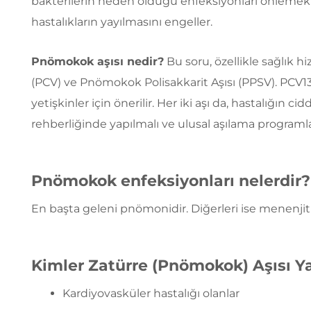
bakterilerin neden olduğu enfeksiyonları önlemek i
hastalıkların yayılmasını engeller.
Pnömokok aşısı nedir?
Bu soru, özellikle sağlık hi
(PCV) ve Pnömokok Polisakkarit Aşısı (PPSV). PCV13, 
yetişkinler için önerilir. Her iki aşı da, hastalığın 
rehberliğinde yapılmalı ve ulusal aşılama programla
Pnömokok enfeksiyonları nelerdir?
En başta geleni pnömonidir. Diğerleri ise menenjit 
Kimler Zatürre (Pnömokok) Aşısı Y
Kardiyovasküler hastalığı olanlar