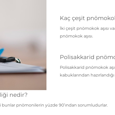
Kaç çeşit pnömokok 
İki çeşit pnömokok aşısı v
pnömokok aşısı.
Polisakkarid pnömo
Polisakkarid pnömokok aşısı
kabuklarından hazırlandığı i
iği nedir?
ki bunlar pnömonilerin yüzde 90’ından sorumludurlar.