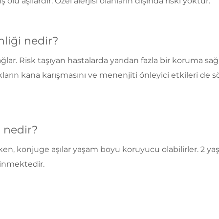
 ölü aşılardır. Özel alerjisi olanların dışında riski yoktur.
liği nedir?
 sağlar. Risk taşıyan hastalarda yarıdan fazla bir koruma s
ların kana karışmasını ve menenjiti önleyici etkileri de 
 nedir?
ğlarken, konjuge aşılar yaşam boyu koruyucu olabilirler. 
linmektedir.