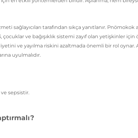
çin en etkili yöntemlerden biridir. Aşılanma, hem bireyse
zmeti sağlayıcıları tarafından sıkça yanıtlanır. Pnömokok a
çocuklar ve bağışıklık sistemi zayıf olan yetişkinler için
ciddiyetini ve yayılma riskini azaltmada önemli bir rol oyna
rına uyulmalıdır.
ve sepsistir.
aptırmalı?