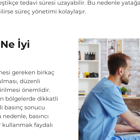
leştikçe tedavi süresi uzayabilir. Bu nedenle yata
dilirse süreç yönetimi kolaylaşır.
Ne İyi
mesi gereken birkaç
ulması, düzenli
rilmesi önemlidir.
n bölgelerde dikkatli
eli basınç sonucu
u nedenle, basıncı
r kullanmak faydalı