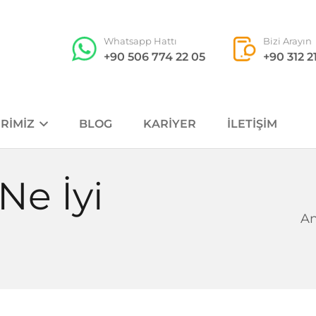
Whatsapp Hattı
Bizi Arayın
+90 506 774 22 05
+90 312 2
RIMIZ
BLOG
KARIYER
İLETIŞIM
Ne İyi
An