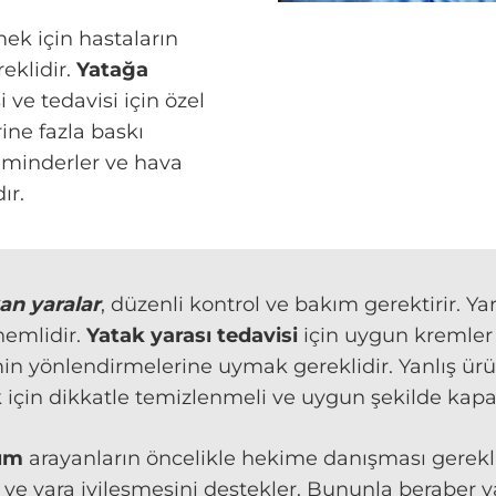
ek için hastaların
eklidir.
Yatağa
 ve tedavisi için özel
rine fazla baskı
minderler ve hava
ır.
an yaralar
, düzenli kontrol ve bakım gerektirir. Y
nemlidir.
Yatak yarası tedavisi
için uygun kremler v
 yönlendirmelerine uymak gereklidir. Yanlış ürünl
k için dikkatle temizlenmeli ve uygun şekilde kapat
züm
arayanların öncelikle hekime danışması gereklid
ve yara iyileşmesini destekler. Bununla beraber ya