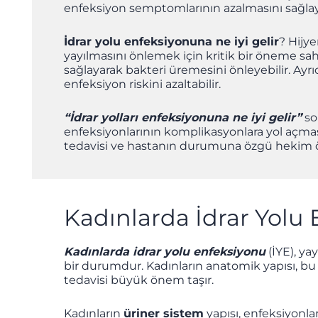
enfeksiyon semptomlarının azalmasını sağlaya
İdrar yolu enfeksiyonuna ne iyi gelir
? Hijy
yayılmasını önlemek için kritik bir öneme sa
sağlayarak bakteri üremesini önleyebilir. Ay
enfeksiyon riskini azaltabilir.
“İdrar yolları enfeksiyonuna ne iyi gelir
​”
so
enfeksiyonlarının komplikasyonlara yol açması
tedavisi ve hastanın durumuna özgü hekim öne
Kadınlarda İdrar Yolu 
Kadınlarda idrar yolu enfeksiyonu
(İYE), ya
bir durumdur. Kadınların anatomik yapısı, bu
tedavisi büyük önem taşır.
Kadınların
üriner sistem
yapısı, enfeksiyonlar