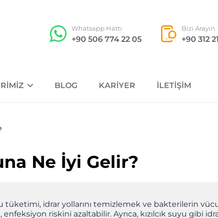
Whatsapp Hattı
Bizi Arayın
+90 506 774 22 05
+90 312 2
RIMIZ
BLOG
KARIYER
İLETIŞIM
?
na Ne İyi Gelir?
u tüketimi, idrar yollarını temizlemek ve bakterilerin vü
feksiyon riskini azaltabilir. Ayrıca, kızılcık suyu gibi id