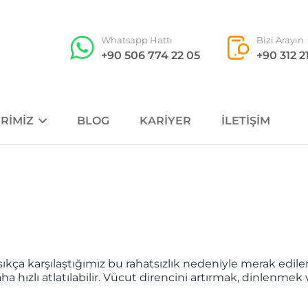
Whatsapp Hattı
Bizi Arayın
+90 506 774 22 05
+90 312 2
RIMIZ
BLOG
KARIYER
İLETIŞIM
ıkça karşılaştığımız bu rahatsızlık nedeniyle merak edilen
 hızlı atlatılabilir. Vücut direncini artırmak, dinlenmek