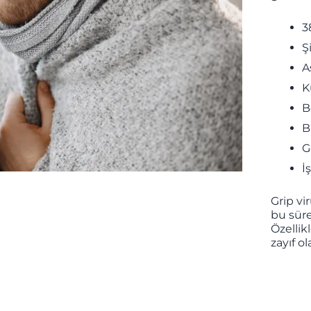
3
Ş
A
K
B
B
G
İ
Grip vi
bu süre
Özellik
zayıf o