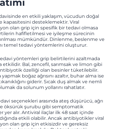
atımı
davisinde en etkili yaklaşım, vücudun doğal
e kapasitesini desteklemektir. Viral
yon olan grip için spesifik bir tedavi olmasa
rtilerin hafifletilmesi ve iyileşme sürecinin
dırılması mümkündür. Dinlenme, beslenme ve
ımı temel tedavi yöntemlerini oluşturur.
edavi yöntemleri grip belirtilerini azaltmada
 etkilidir. Bal, zencefil, sarımsak ve limon gibi
tibiyotik özelliği olan besinler tüketilebilir.
 yapmak boğaz ağrısını azaltır, buhar alma ise
ıkanıklığını giderir. Sıcak duş almak ve nemli
lumak da solunum yollarını rahatlatır.
edavi seçenekleri arasında ateş düşürücü, ağrı
 ve öksürük şurubu gibi semptomatik
r yer alır. Antiviral ilaçlar ilk 48 saat içinde
dığında etkili olabilir. Ancak antibiyotikler viral
yon olan grip için etkisizdir ve gereksiz