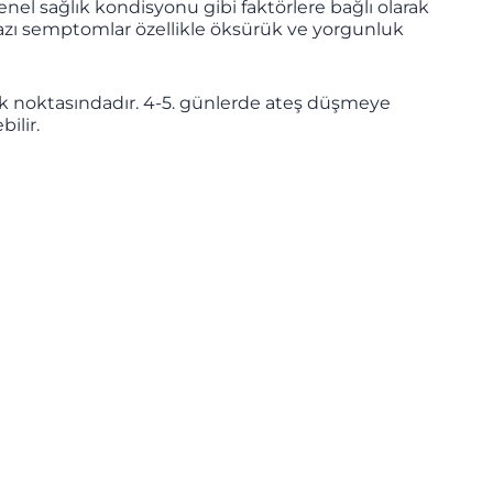
enel sağlık kondisyonu gibi faktörlere bağlı olarak
ak bazı semptomlar özellikle öksürük ve yorgunluk
doruk noktasındadır. 4-5. günlerde ateş düşmeye
ilir.