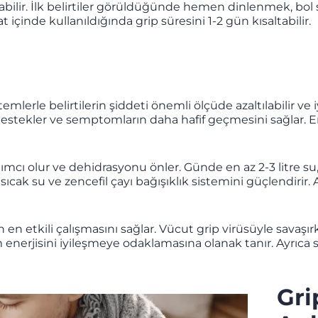
bilir. İlk belirtiler görüldüğünde hemen dinlenmek, bol
aat içinde kullanıldığında grip süresini 1-2 gün kısaltabilir.
e belirtilerin şiddeti önemli ölçüde azaltılabilir ve iyi
stekler ve semptomların daha hafif geçmesini sağlar. Er
mcı olur ve dehidrasyonu önler. Günde en az 2-3 litre su, 
cak su ve zencefil çayı bağışıklık sistemini güçlendirir. A
n en etkili çalışmasını sağlar. Vücut grip virüsüyle savaş
 enerjisini iyileşmeye odaklamasına olanak tanır. Ayrıca
Gri