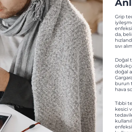
Anl
Grip te
iyileşm
enfeksi
da, beli
hızlan
sıvı al
Doğal t
oldukça
doğal an
Gargara
burun t
hava so
Tıbbi t
kesici
tedavile
kullanıl
enfeksi