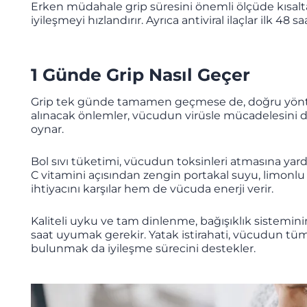
Erken müdahale grip süresini önemli ölçüde kısalta
iyileşmeyi hızlandırır. Ayrıca antiviral ilaçlar ilk 48 s
1 Günde Grip Nasıl Geçer
Grip tek günde tamamen geçmese de, doğru yöntemlerl
alınacak önlemler, vücudun virüsle mücadelesini de
oynar.
Bol sıvı tüketimi, vücudun toksinleri atmasına yardı
C vitamini açısından zengin portakal suyu, limonlu sı
ihtiyacını karşılar hem de vücuda enerji verir.
Kaliteli uyku ve tam dinlenme, bağışıklık sistemini
saat uyumak gerekir. Yatak istirahati, vücudun tüm
bulunmak da iyileşme sürecini destekler.