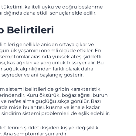
tüketimi, kaliteli uyku ve doğru beslenme
anıldığında daha etkili sonuçlar elde edilir.
p Belirtileri
lirtileri genellikle aniden ortaya çıkar ve
 günlük yaşamını önemli ölçüde etkiler. En
semptomlar arasında yüksek ateş, şiddetli
sı, kas ağrıları ve yorgunluk hissi yer alır. Bu
ler soğuk algınlığından farklı olarak daha
i seyreder ve ani başlangıç gösterir.
 sistemi belirtileri de gribin karakteristik
lerindendir. Kuru öksürük, boğaz ağrısı, burun
ı ve nefes alma güçlüğü sıkça görülür. Bazı
rda mide bulantısı, kusma ve ishale kadar
sindirim sistemi problemleri de eşlik edebilir.
irtilerinin şiddeti kişiden kişiye değişiklik
r. Ana semptomlar şunlardır: