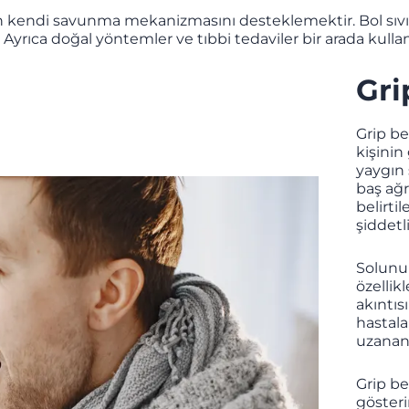
 kendi savunma mekanizmasını desteklemektir. Bol sıvı 
ilir. Ayrıca doğal yöntemler ve tıbbi tedaviler bir arada kull
Gri
Grip be
kişinin
yaygın 
baş ağrı
belirti
şiddetl
Solunum
özellik
akıntıs
hastala
uzanan 
Grip bel
gösteri