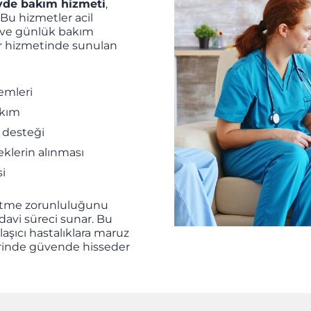
vde bakım hizmeti
,
 Bu hizmetler acil
i ve günlük bakım
or hizmetinde sunulan
emleri
akım
 desteği
neklerin alınması
si
gitme zorunluluğunu
davi süreci sunar. Bu
şıcı hastalıklara maruz
vlerinde güvende hisseder