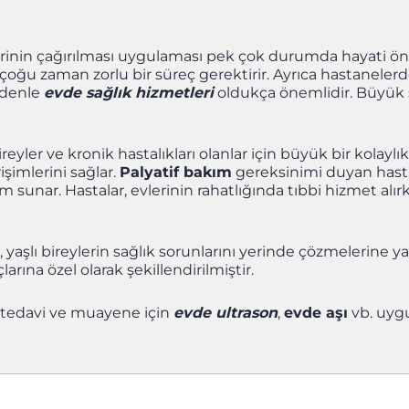
i
erinin çağırılması uygulaması pek çok durumda hayati önem
oğu zaman zorlu bir süreç gerektirir. Ayrıca hastanelerde
edenle
evde sağlık hizmetleri
oldukça önemlidir. Büyük 
bireyler ve kronik hastalıkları olanlar için büyük bir kolay
şimlerini sağlar.
Palyatif bakım
gereksinimi duyan hasta
m sunar. Hastalar, evlerinin rahatlığında tıbbi hizmet alı
 yaşlı bireylerin sağlık sorunlarını yerinde çözmelerine 
arına özel olarak şekillendirilmiştir.
 tedavi ve muayene için
evde ultrason
,
evde aşı
vb. uyg